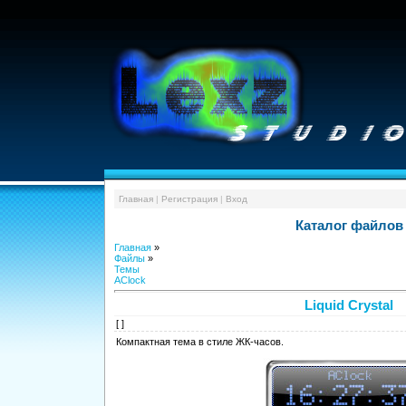
Главная
|
Регистрация
|
Вход
Каталог файлов
Главная
»
Файлы
»
Темы
AClock
Liquid Crystal
[ ]
Компактная тема в стиле ЖК-часов.