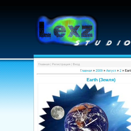
Главная
|
Регистрация
|
Вход
Главная
»
2009
»
Август
»
2
» Eart
Earth (Земля)