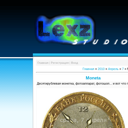
Главная
|
Регистрация
|
Вход
Главная
»
2010
»
Апрель
»
7
» 
Moneta
Десятирублевая монетка, фотоаппарат, фотошоп... и вот что 