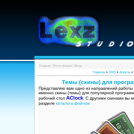
Главная
|
Регистрация
|
Вход
Главная
»
2009
»
Апрель
»
Темы (скины) для прогр
Представляю вам одно из направлений работы 
именно скины (темы) для популярной программ
AClock
рабочий стол
. С другими скинами вы 
разделе
каталога файлов
.