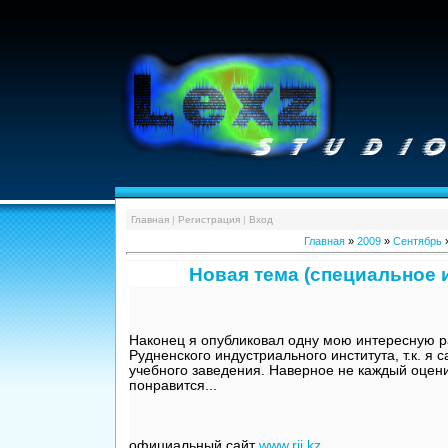
Главная
|
Регистрация
|
Вход
Главная
»
2009
»
Сентябрь
Новая тема (специальное и
Наконец я опубликовал одну мою интересную ра
Рудненского индустриального института, т.к. я 
учебного заведения. Наверное не каждый оцени
понравится...
официальный сайт
www.rii.kz