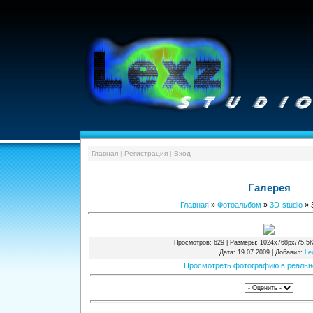
Главная
|
Регистрация
|
Вход
Галерея
Главная
»
Фотоальбом
»
3D-studio
» 
Просмотров
: 629 |
Размеры
: 1024x768px/75.5K
Дата
: 19.07.2009 |
Добавил
:
Le
Просмотреть фотографию в реальн