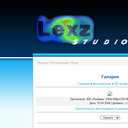
Главная
|
Регистрация
|
Вход
Галерея
Главная
»
Фотоальбом
»
3D-studio
Просмотров
: 605 |
Размеры
: 1024x768px/230.9
Дата
: 25.04.2009 |
Добавил
:
Le
Просмотреть фотографию в реальн